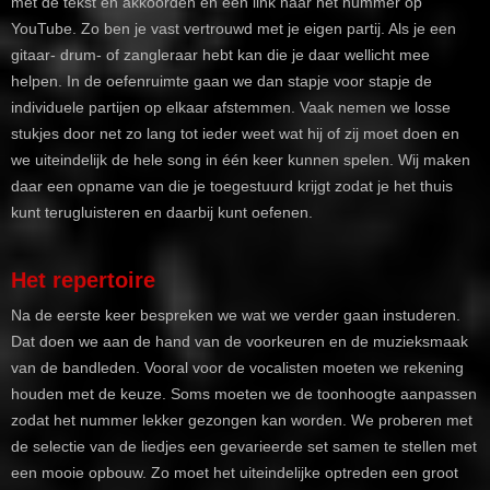
met de tekst en akkoorden en een link naar het nummer op
YouTube. Zo ben je vast vertrouwd met je eigen partij. Als je een
gitaar- drum- of zangleraar hebt kan die je daar wellicht mee
helpen. In de oefenruimte gaan we dan stapje voor stapje de
individuele partijen op elkaar afstemmen. Vaak nemen we losse
stukjes door net zo lang tot ieder weet wat hij of zij moet doen en
we uiteindelijk de hele song in één keer kunnen spelen. Wij maken
daar een opname van die je toegestuurd krijgt zodat je het thuis
kunt terugluisteren en daarbij kunt oefenen.
Het repertoire
Na de eerste keer bespreken we wat we verder gaan instuderen.
Dat doen we aan de hand van de voorkeuren en de muzieksmaak
van de bandleden. Vooral voor de vocalisten moeten we rekening
houden met de keuze. Soms moeten we de toonhoogte aanpassen
zodat het nummer lekker gezongen kan worden. We proberen met
de selectie van de liedjes een gevarieerde set samen te stellen met
een mooie opbouw. Zo moet het uiteindelijke optreden een groot