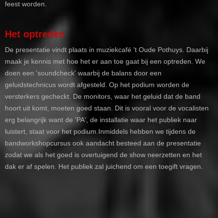
feest worden.
Het optreden
De presentatie vindt plaats in muziekcafé 't Oude Pothuys. Daarbij
maak je kennis met hoe het er aan toe gaat bij een optreden. We
doen een 'soundcheck' waarbij de balans door een
geluidstechnicus wordt afgesteld. Op het podium worden de
versterkers gecheckt. De monitors, waar het geluid dat de band
hoort uit komt, moeten goed staan. Dit is vooral voor de vocalisten
erg belangrijk want de 'PA', de installatie waar het publiek naar
luistert, staat voor het podium.Inmiddels hebben we tijdens de
bandworkshopcursus ook aandacht besteed aan de presentatie
zodat we als het goed is overtuigend de show neerzetten en het
dak er af spelen. Het publiek zal juichend om een toegift vragen.